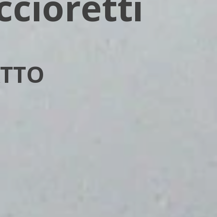
ccioretti
ATTO